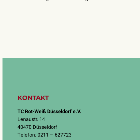
KONTAKT
TC Rot-Weiß Düsseldorf e.V.
Lenaustr. 14
40470 Düsseldorf
Telefon: 0211 – 627723