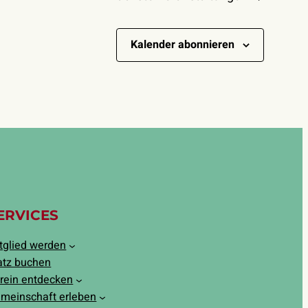
Kalender abonnieren
ERVICES
tglied werden
atz buchen
rein entdecken
meinschaft erleben