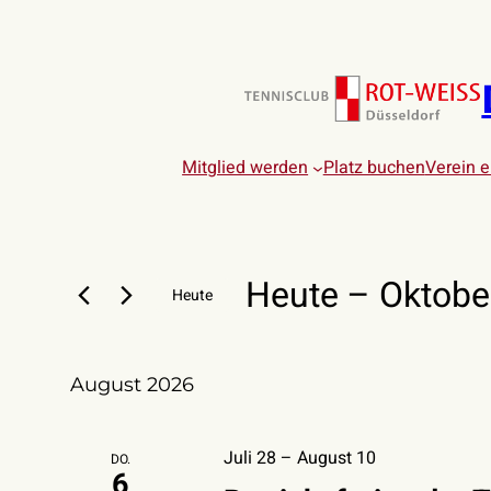
Mitglied werden
Platz buchen
Verein 
VERANSTAL
Heute
 – 
Oktobe
Heute
Datum
wählen.
August 2026
Juli 28
–
August 10
DO.
6