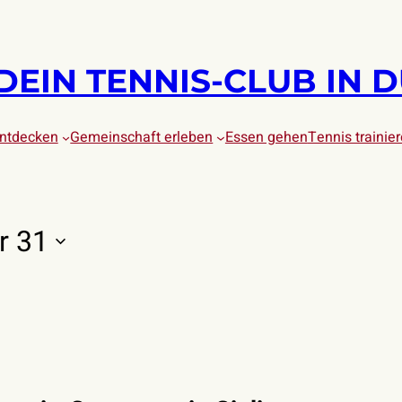
DEIN TENNIS-CLUB IN 
entdecken
Gemeinschaft erleben
Essen gehen
Tennis trainie
TUNGEN
r 31