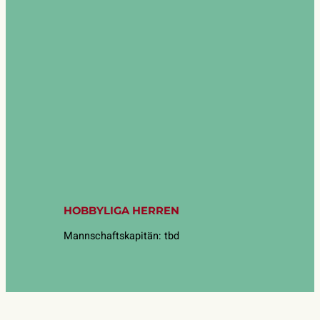
HOBBYLIGA HERREN
Mannschaftskapitän: tbd