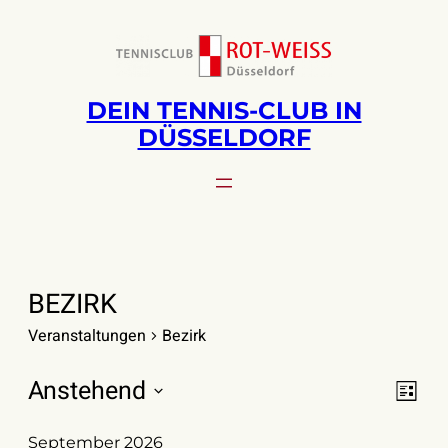
DEIN TENNIS-CLUB IN
DÜSSELDORF
BEZIRK
Veranstaltungen
Bezirk
VERANSTALTUNGEN
Anstehend
ANS
VE
Liste
AN
NAV
Datum
NA
wählen.
September 2026