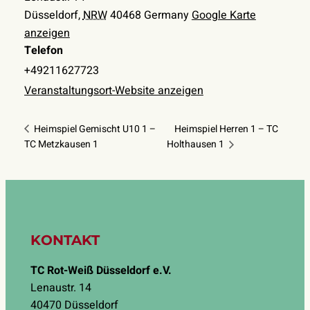
Düsseldorf
,
NRW
40468
Germany
Google Karte
anzeigen
Telefon
+49211627723
Veranstaltungsort-Website anzeigen
Heimspiel Gemischt U10 1 –
Heimspiel Herren 1 – TC
TC Metzkausen 1
Holthausen 1
KONTAKT
TC Rot-Weiß Düsseldorf e.V.
Lenaustr. 14
40470 Düsseldorf