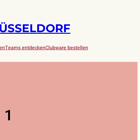
DÜSSELDORF
ren
Teams entdecken
Clubware bestellen
 1