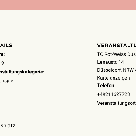
AILS
VERANSTALT
m:
TC Rot-Weiss Düs
Lenaustr. 14
19
Düsseldorf
,
NRW
nstaltungskategorie:
Karte anzeigen
nspiel
Telefon
+49211627723
Veranstaltungsor
isplatz