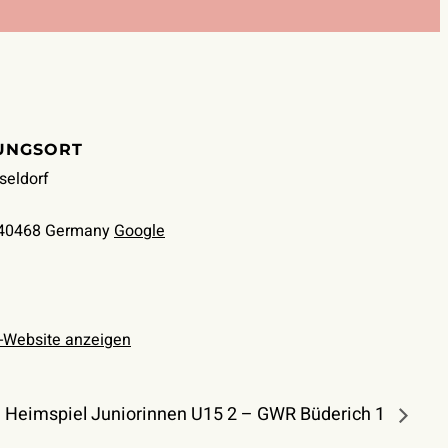
UNGSORT
seldorf
40468
Germany
Google
t-Website anzeigen
Heimspiel Juniorinnen U15 2 – GWR Büderich 1