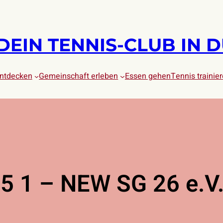
DEIN TENNIS-CLUB IN 
entdecken
Gemeinschaft erleben
Essen gehen
Tennis trainie
5 1 – NEW SG 26 e.V.