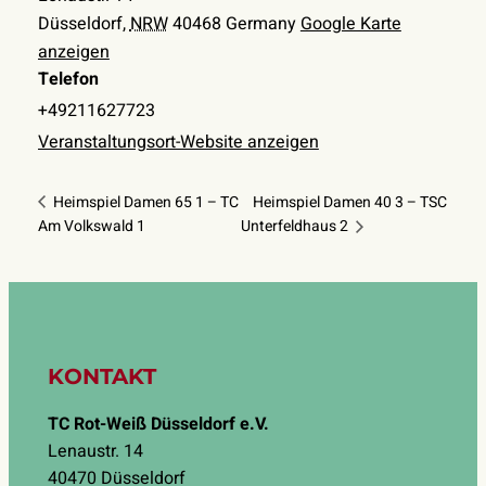
Düsseldorf
,
NRW
40468
Germany
Google Karte
anzeigen
Telefon
+49211627723
Veranstaltungsort-Website anzeigen
Heimspiel Damen 65 1 – TC
Heimspiel Damen 40 3 – TSC
Am Volkswald 1
Unterfeldhaus 2
KONTAKT
TC Rot-Weiß Düsseldorf e.V.
Lenaustr. 14
40470 Düsseldorf