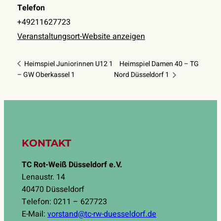
Telefon
+49211627723
Veranstaltungsort-Website anzeigen
Heimspiel Juniorinnen U12 1
Heimspiel Damen 40 – TG
– GW Oberkassel 1
Nord Düsseldorf 1
KONTAKT
TC Rot-Weiß Düsseldorf e.V.
Lenaustr. 14
40470 Düsseldorf
Telefon: 0211 – 627723
E-Mail:
vorstand@tc-rw-duesseldorf.de