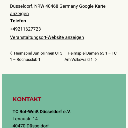
Düsseldorf
,
NRW
40468
Germany
Google Karte
anzeigen
Telefon
+49211627723
Veranstaltungsort-Website anzeigen
Heimspiel Juniorinnen U15
Heimspiel Damen 65 1 – TC
1 – Rochusclub 1
Am Volkswald 1
KONTAKT
TC Rot-Weiß Düsseldorf e.V.
Lenaustr. 14
40470 Düsseldorf